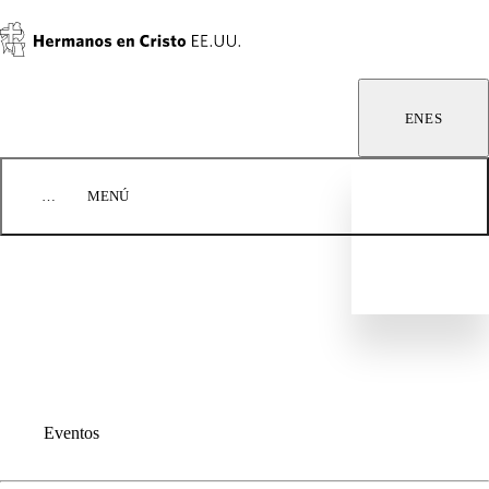
Saltar al contenido
EN
ES
…
MENÚ
BLOG
EVENTOS
COMUNIQUÉMONOS
DONAR
HEC EE.UU. EMPLEOS
Eventos