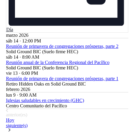
Día
marzo 2026
sáb 14
·
12:00 PM
Reunión de primavera de congregaciones prósperas, parte 2
Solid Ground BIC (Suelo firme HEC)
sáb 14
·
8:00 AM
Reunión anual de la Conferencia Regional del Pacífico
Solid Ground BIC (Suelo firme HEC)
vie 13
·
6:00 PM
Reunión de primavera de congregaciones prósperas, parte 1
Retiro Hidden Oaks en Solid Ground BIC
febrero 2026
lun 9
·
9:00 AM
Iglesias saludables en crecimiento (GHC)
Centro Comunitario del Pacífico
Eventos
anterior(es)
Hoy
Eventos
siguiente(s)